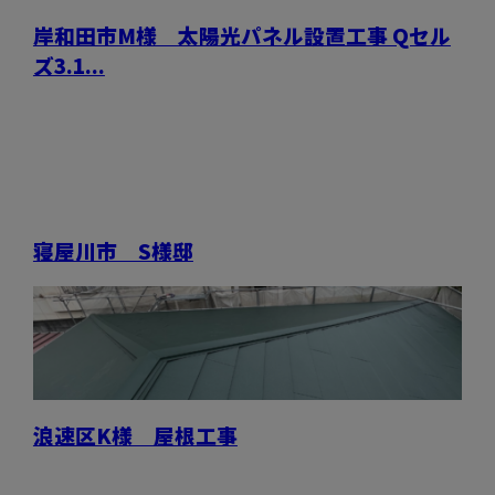
岸和田市M様 太陽光パネル設置工事 Qセル
ズ3.1...
寝屋川市 S様邸
浪速区K様 屋根工事