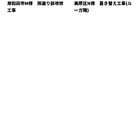
岸和田市M様 雨漏り部改修
美原区N様 葺き替え工事(ル
工事
ーガ雅)
お問い合わせ
お電話でのお問い合わせ
072-457-4567
【営業電話お断り】
営業時間／8：00～17：00